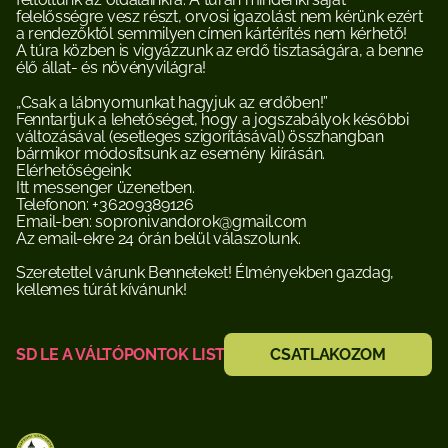
felelősségre vesz részt, orvosi igazolást nem kérünk ezért 
a rendezőktől semmilyen címen kártérítés nem kérhető!
A túra közben is vigyázzunk az erdő tisztaságára, a benne 
élő állat- és növényvilágra!
„Csak a lábnyomunkat hagyjuk az erdőben!”
Fenntartjuk a lehetőséget, hogy a jogszabályok későbbi 
változásával (esetleges szigorításával) összhangban 
bármikor módosítsunk az esemény kiírásán.
Elérhetőségeink:
Itt messenger üzenetben.
Telefonon: +36209389126
Email-ben: soproni.vandorok@gmail.com
Az email-ekre 24 órán belül válaszolunk.
Szeretettel várunk Benneteket! Élményekben gazdag, 
kellemes túrát kívánunk!
LTSD LE A VÁLTÓPONTOK LISTÁJÁT
CSATLAKOZOM