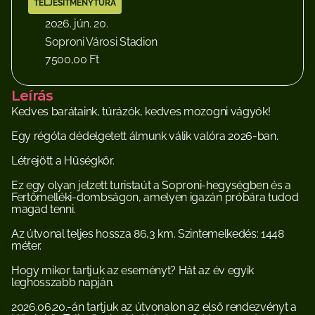
TELJESÍTMÉNYTÚRA
2026. jún. 20.
Soproni Városi Stadion
7500,00 Ft
Leírás
Kedves barátaink, túrázók, kedves mozogni vágyók!
Egy régóta dédelgetett álmunk válik valóra 2026-ban.
Létrejött a Hűségkör.
Ez egy olyan jelzett turistaút a Soproni-hegységben és a 
Fertőmelléki-dombságon, amelyen igazán próbára tudod 
magad tenni.
Az útvonal teljes hossza 86,3 km. Szintemelkedés: 1448 
méter.
Hogy mikor tartjuk az eseményt? Hát az év egyik 
leghosszabb napján.
2026.06.20.-án tartjuk az útvonalon az első rendezvényt a 