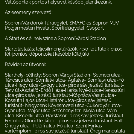
Váltópontok pontos helyeivel később jelentkezünk.
Az esemény szervezői:
Soproni Vándorok Túraegylet, SMAFC és Sopron MJV 
Polgármesteri Hivatal Sportfelügyeleti Csoport.
A Start és cél helyszíne a Soproni Városi Stadion.
Startolástatás: teljesítménytúrázók: 4:30-tól, futók: 09:00-
tól (pontos időpontokat később küldjük)
Röviden az útvonal:
Starthely-célhely: Sopron Városi Stadion- Selmeci utca-
Táncsics utca-Somfalvi utca- Ágfalva- Somfalvi utca-Fő 
utca-Hegy utca-Gyógy utca- piros sáv jelzésű turistaút-
Terv út-Asztalfő-Erdő Háza-Harka Nyéki utca-Keresztúri 
utca-piros sáv jelzésű turistaút-Kópháza Vasút utca-
Kossuth Lajos utca-Határőr utca-piros sáv jelzésű 
turistaút- Nagycenk Kövesmezei utca-Cukorgyár utca-
Gyár utca-Major utca-Széchenyi tér-Iskola utca-Vám 
utca-Kiscenki utca-Hársfasor- piros sáv jelzésű turistaút-
Fertőboz Gloriette-kilátó- piros sáv jelzésű turistaút-Balf 
Óhegy utca- Petőfi utca-Fő utca-Szent Farkas-
vártemplom- piros sáv jelzésű turistaút-Öreg mandulafa-