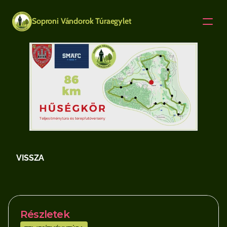
Soproni Vándorok Túraegylet
VISSZA
HŰSÉGKÖR
Részletek