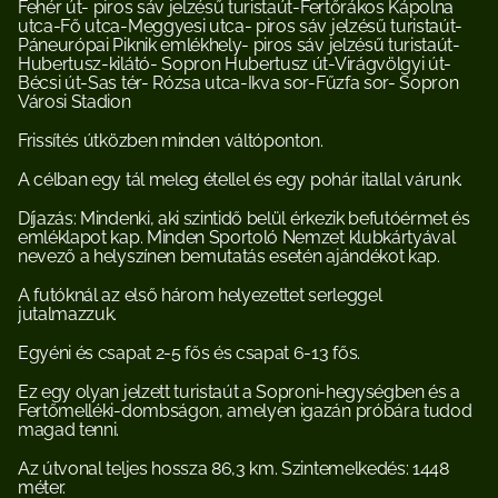
Fehér út- piros sáv jelzésű turistaút-Fertőrákos Kápolna 
utca-Fő utca-Meggyesi utca- piros sáv jelzésű turistaút-
Páneurópai Piknik emlékhely- piros sáv jelzésű turistaút-
Hubertusz-kilátó- Sopron Hubertusz út-Virágvölgyi út-
Bécsi út-Sas tér- Rózsa utca-Ikva sor-Fűzfa sor- Sopron 
Városi Stadion
Frissítés útközben minden váltóponton.
A célban egy tál meleg étellel és egy pohár itallal várunk.
Díjazás: Mindenki, aki szintidő belül érkezik befutóérmet és 
emléklapot kap. Minden Sportoló Nemzet klubkártyával 
nevező a helyszínen bemutatás esetén ajándékot kap.
A futóknál az első három helyezettet serleggel 
jutalmazzuk.
Egyéni és csapat 2-5 fős és csapat 6-13 fős.
Ez egy olyan jelzett turistaút a Soproni-hegységben és a 
Fertőmelléki-dombságon, amelyen igazán próbára tudod 
magad tenni.
Az útvonal teljes hossza 86,3 km. Szintemelkedés: 1448 
méter.