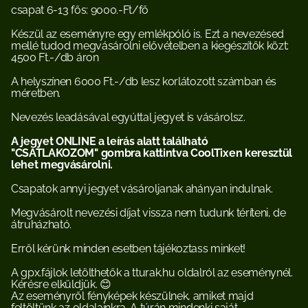
csapat 6-13 fős: 9000.-Ft/fő
Készül az eseményre egy emlékpóló is. Ezt a nevezésed 
mellé tudod megvásárolni elővételben a kiegészítők közt: 
4500 Ft.-/db áron
A helyszínen 6000 Ft.-/db lesz korlátozott számban és 
méretben.
Nevezés leadásával egyúttal jegyet is vásárolsz. 
A jegyet ONLINE a leírás alatt található 
"CSATLAKOZOM" gombra kattintva CoolTixen keresztül 
lehet megvásárolni.
Csapatok annyi jegyet vásároljanak ahányan indulnak.
Megvásárolt nevezési díjat vissza nem tudunk téríteni, de 
átruházható.
Erről kérünk minden esetben tájékoztass minket!
A gpx.fájlok letölthetők a tturak.hu oldalról az eseménynél. 
Kérésre elküldjük. 😊
Az eseményről fényképek készülnek, amiket majd 
feltöltünk az oldalainkra. A túrán mindenki saját 