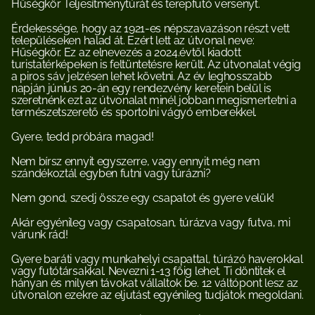
Hűségkör Teljesítménytúrát és terepfutó versenyt.
Érdekessége, hogy az 1921-es népszavazáson részt vett 
településeken halad át. Ezért lett az útvonal neve: 
Hűségkör. Ez az elnevezés a 2024.évtől kiadott 
turistatérképeken is feltüntetésre került. Az útvonalat végig 
a piros sáv jelzésen lehet követni. Az év leghosszabb 
napján június 20-án egy rendezvény keretein belül is 
szeretnénk ezt az útvonalat minél jobban megismertetni a 
természetszerető és sportolni vágyó emberekkel.
Gyere, tedd próbára magad!
Nem bírsz ennyit egyszerre, vagy ennyit még nem 
szándékoztál egyben futni vagy túrázni?
Nem gond, szedj össze egy csapatot és gyere velük!
Akár egyénileg vagy csapatosan, túrázva vagy futva, mi 
várunk rád!
Gyere baráti vagy munkahelyi csapattal, túrázó haverokkal 
vagy futótársakkal. Nevezni 1-13 főig lehet. Ti döntitek el 
hányan és milyen távokat vállaltok be. 12 váltópont lesz az 
útvonalon ezekre az eljutást egyénileg tudjátok megoldani.