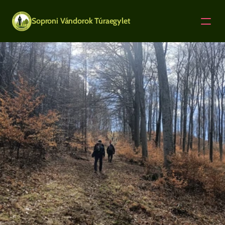
Soproni Vándorok Túraegylet