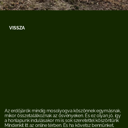
VISSZA
Szia!
Sziasztok!
Helló!
Jó
napot!
Jó
napot
kívánok!
Jó
szerencsét!
Az erdőjárók mindig mosolyogva köszönnek egymásnak, 
mikor összetalálkoznak az ösvényeken. És ez olyan jó, így 
a honlapunk indulásakor mi is sok szeretettel köszöntünk 
Mindenkit itt az online térben. És ha követsz bennünket, 