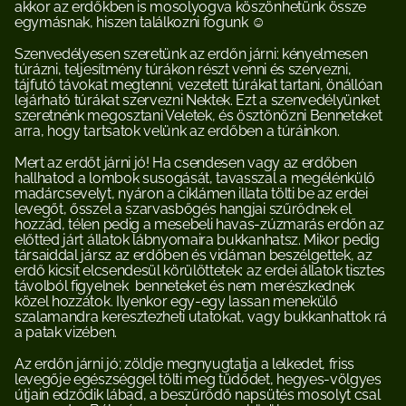
akkor az erdőkben is mosolyogva köszönhetünk össze 
egymásnak, hiszen találkozni fogunk ☺
Szenvedélyesen szeretünk az erdőn járni: kényelmesen 
túrázni, teljesítmény túrákon részt venni és szervezni, 
tájfutó távokat megtenni, vezetett túrákat tartani, önállóan 
lejárható túrákat szervezni Nektek. Ezt a szenvedélyünket 
szeretnénk megosztani Veletek, és ösztönözni Benneteket 
arra, hogy tartsatok velünk az erdőben a túráinkon.
Mert az erdőt járni jó! Ha csendesen vagy az erdőben 
hallhatod a lombok susogását, tavasszal a megélénkülő 
madárcsevelyt, nyáron a ciklámen illata tölti be az erdei 
levegőt, ősszel a szarvasbőgés hangjai szűrődnek el 
hozzád, télen pedig a mesebeli havas-zúzmarás erdőn az 
előtted járt állatok lábnyomaira bukkanhatsz. Mikor pedig 
társaiddal jársz az erdőben és vidáman beszélgettek, az 
erdő kicsit elcsendesül körülöttetek: az erdei állatok tisztes 
távolból figyelnek  benneteket és nem merészkednek 
közel hozzátok. Ilyenkor egy-egy lassan menekülő 
szalamandra keresztezheti utatokat, vagy bukkanhattok rá 
a patak vizében.
Az erdőn járni jó; zöldje megnyugtatja a lelkedet, friss 
levegője egészséggel tölti meg tüdődet, hegyes-völgyes 
útjain edződik lábad, a beszűrődő napsütés mosolyt csal 