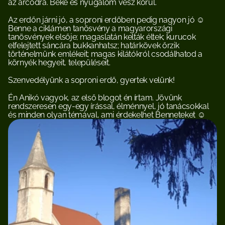
az arcodra. Béke és nyugalom vesz körül.
Az erdőn járni jó, a soproni erdőben pedig nagyon jó ☺ 
Benne a ciklámen tanösvény a magyarországi 
tanösvények elsője; magaslatán kelták éltek; kurucok 
elfelejtett sáncára bukkanhatsz; határkövek őrzik 
történelmünk emlékeit; magas kilátókról csodálhatod a 
környék hegyeit, településeit. 
Szenvedélyünk a soproni erdő, gyertek velünk!
Én Anikó vagyok, az első blogot én írtam. Jövünk 
rendszeresen egy-egy írással, élménnyel, jó tanácsokkal 
és minden olyan témával, ami érdekelhet Benneteket ☺