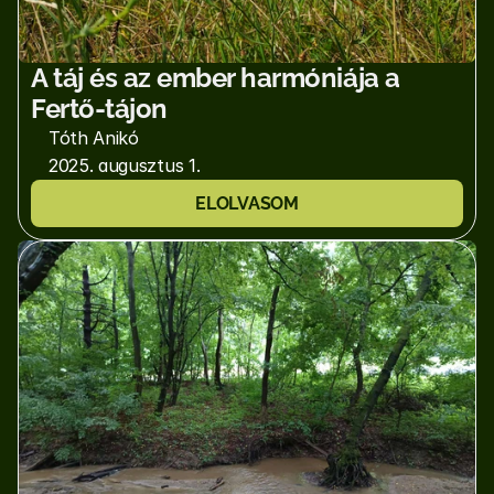
A táj és az ember harmóniája a 
Fertő-tájon
Tóth Anikó
2025. augusztus 1.
ELOLVASOM