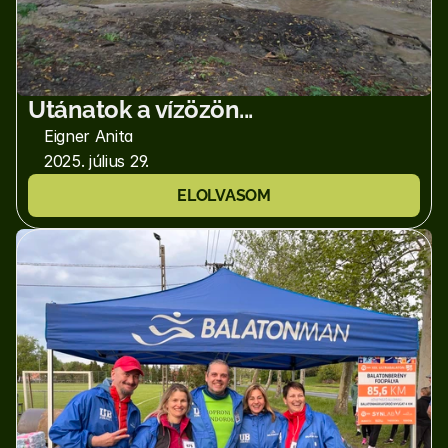
Utánatok a vízözön...
Eigner Anita
2025. július 29.
ELOLVASOM